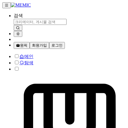
검색
원픽
회원가입
로그인
메인
탐색