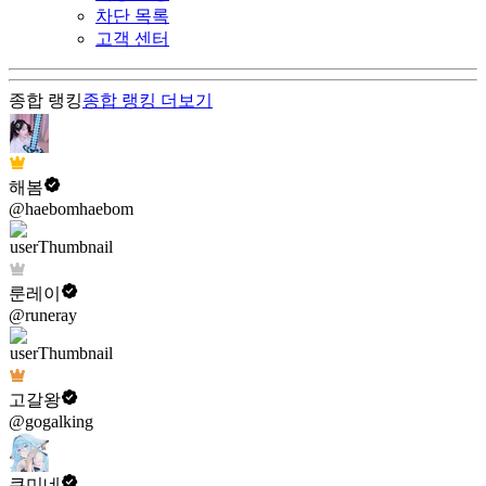
차단 목록
고객 센터
종합 랭킹
종합 랭킹
더보기
해봄
@haebomhaebom
룬레이
@runeray
고갈왕
@gogalking
쿠미네