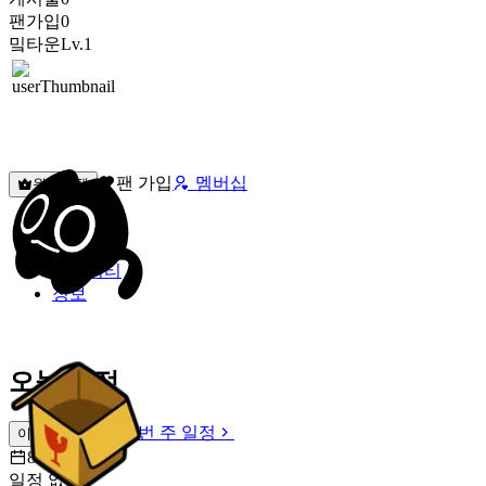
팬가입
0
밐타운
Lv.1
팬 가입
멤버십
원픽선택
밐타운
피드
커뮤니티
정보
오늘 일정
이번 주 일정
이번 주 일정
8월 9일 [일]
일정 없음