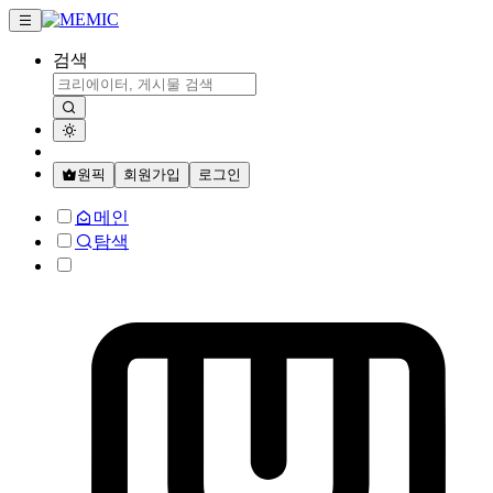
검색
원픽
회원가입
로그인
메인
탐색