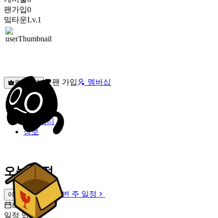
팬가입
0
밐타운
Lv.1
팬 가입
멤버십
원픽선택
밐타운
피드
커뮤니티
정보
오늘 일정
이번 주 일정
이번 주 일정
8월 8일 [토]
일정 없음