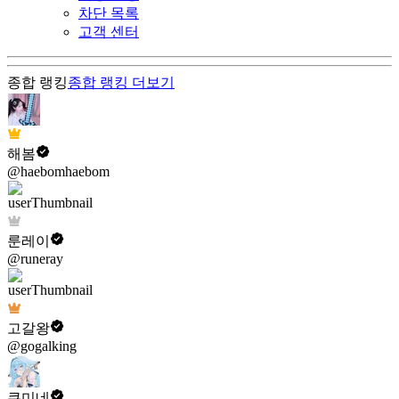
차단 목록
고객 센터
종합 랭킹
종합 랭킹
더보기
해봄
@haebomhaebom
룬레이
@runeray
고갈왕
@gogalking
쿠미네