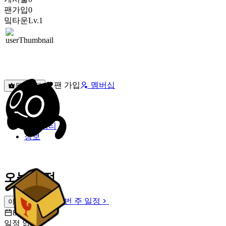
팬가입
0
밐타운
Lv.1
팬 가입
멤버십
원픽선택
밐타운
피드
커뮤니티
정보
오늘 일정
이번 주 일정
이번 주 일정
8월 9일 [일]
일정 없음