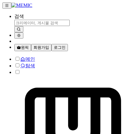
검색
원픽
회원가입
로그인
메인
탐색