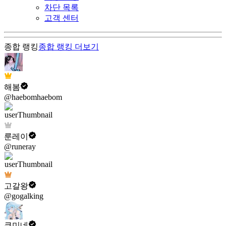
차단 목록
고객 센터
종합 랭킹
종합 랭킹
더보기
해봄
@haebomhaebom
룬레이
@runeray
고갈왕
@gogalking
쿠미네