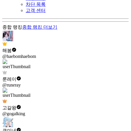
차단 목록
고객 센터
종합 랭킹
종합 랭킹
더보기
해봄
@haebomhaebom
룬레이
@runeray
고갈왕
@gogalking
쿠미네