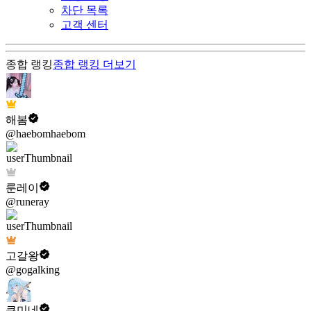
차단 목록
고객 센터
종합 랭킹
종합 랭킹
더보기
해봄
@haebomhaebom
룬레이
@runeray
고갈왕
@gogalking
쿠미네