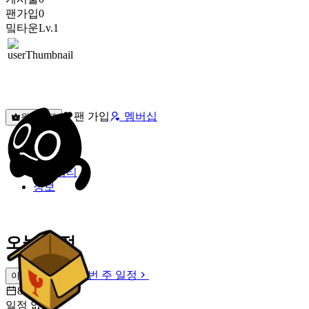
팬가입
0
밐타운
Lv.1
팬 가입
멤버십
원픽선택
밐타운
피드
커뮤니티
정보
오늘 일정
이번 주 일정
이번 주 일정
8월 7일 [금]
일정 없음