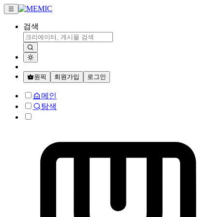
검색
원픽
회원가입
로그인
메인
탐색