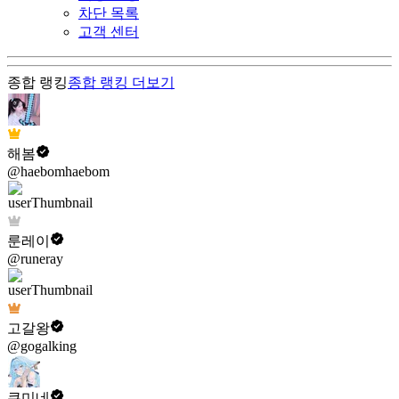
차단 목록
고객 센터
종합 랭킹
종합 랭킹
더보기
해봄
@haebomhaebom
룬레이
@runeray
고갈왕
@gogalking
쿠미네