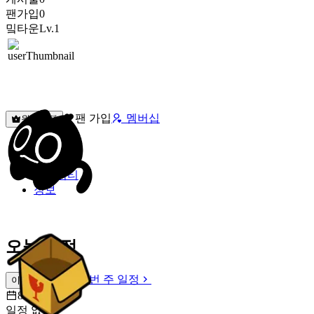
팬가입
0
밐타운
Lv.1
팬 가입
멤버십
원픽선택
밐타운
피드
커뮤니티
정보
오늘 일정
이번 주 일정
이번 주 일정
8월 9일 [일]
일정 없음