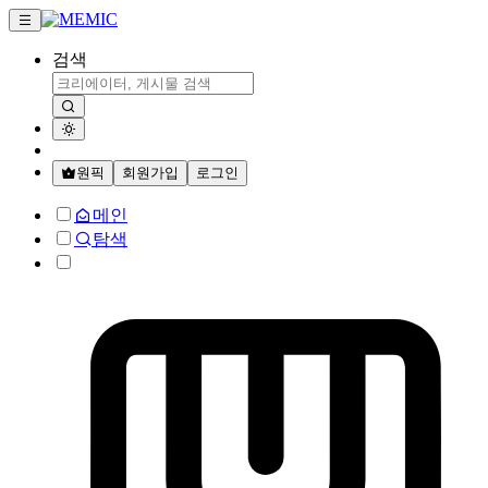
검색
원픽
회원가입
로그인
메인
탐색