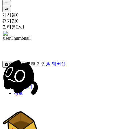
게시물
0
팬가입
0
밐타운
Lv.1
팬 가입
멤버십
원픽선택
밐타운
피드
커뮤니티
정보