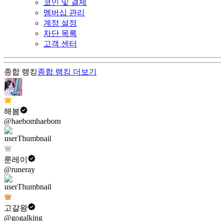
코인 및 결제
멤버십 관리
계정 설정
차단 목록
고객 센터
종합 랭킹
종합 랭킹
더보기
해봄
@haebomhaebom
룬레이
@runeray
고갈왕
@gogalking