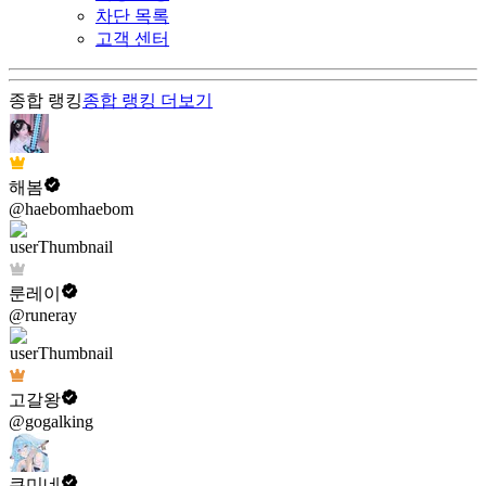
차단 목록
고객 센터
종합 랭킹
종합 랭킹
더보기
해봄
@haebomhaebom
룬레이
@runeray
고갈왕
@gogalking
쿠미네