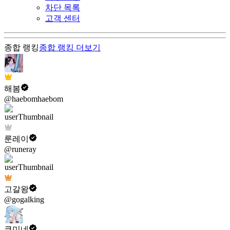
차단 목록
고객 센터
종합 랭킹
종합 랭킹
더보기
해봄
@haebomhaebom
룬레이
@runeray
고갈왕
@gogalking
쿠미네