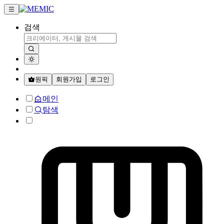
검색
원픽
회원가입
로그인
메인
탐색