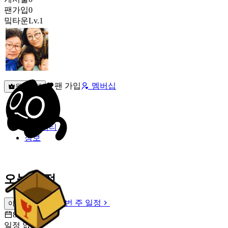
팬가입
0
밐타운
Lv.1
팬 가입
멤버십
원픽선택
밐타운
피드
커뮤니티
정보
오늘 일정
이번 주 일정
이번 주 일정
8월 8일 [토]
일정 없음