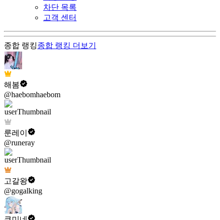
차단 목록
고객 센터
종합 랭킹
종합 랭킹
더보기
해봄
@haebomhaebom
룬레이
@runeray
고갈왕
@gogalking
쿠미네