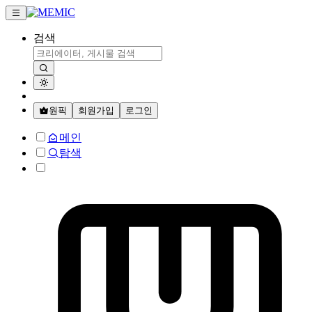
검색
원픽
회원가입
로그인
메인
탐색