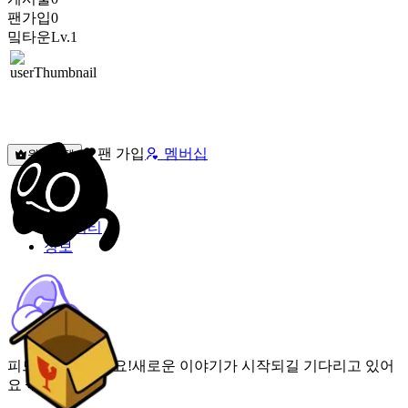
팬가입
0
밐타운
Lv.1
팬 가입
멤버십
원픽선택
밐타운
피드
커뮤니티
정보
피드가 비어있어요!
새로운 이야기가 시작되길 기다리고 있어
요 🌟