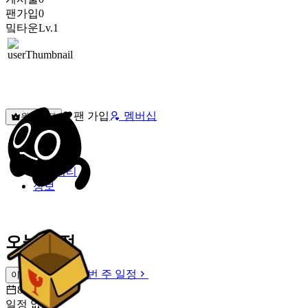
팬가입
0
밐타운
Lv.1
팬 가입
멤버십
원픽선택
밐타운
피드
커뮤니티
정보
오늘 일정
이번 주 일정
이번 주 일정
8월 9일 [일]
일정 없음