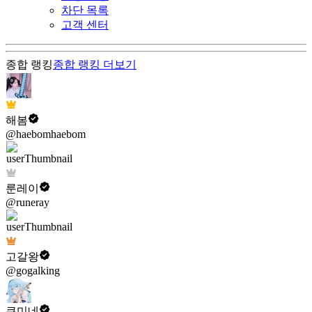
차단 목록
고객 센터
종합 랭킹
종합 랭킹
더보기
해봄
@haebomhaebom
룬레이
@runeray
고갈왕
@gogalking
쿠미네