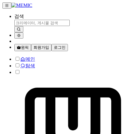
검색
원픽
회원가입
로그인
메인
탐색