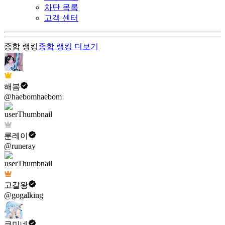
차단 목록
고객 센터
종합 랭킹
종합 랭킹
더보기
해봄
@haebomhaebom
룬레이
@runeray
고갈왕
@gogalking
쿠미네