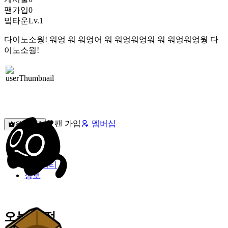
팬가입
0
밐타운
Lv.1
다이노소웡! 워엉 워 워엉어 워 워엉워엉워 워 워엉워엉웡 다
이노소웡!
팬 가입
멤버십
원픽선택
밐타운
피드
커뮤니티
정보
오늘 일정