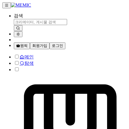
검색
원픽
회원가입
로그인
메인
탐색