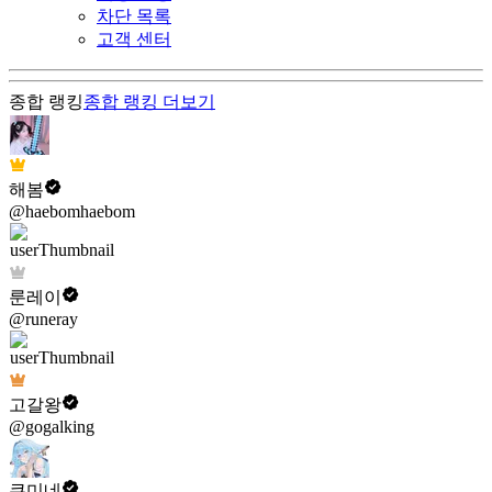
차단 목록
고객 센터
종합 랭킹
종합 랭킹
더보기
해봄
@haebomhaebom
룬레이
@runeray
고갈왕
@gogalking
쿠미네