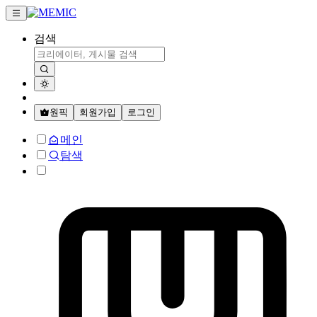
검색
원픽
회원가입
로그인
메인
탐색