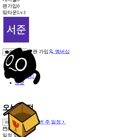
팬가입
0
밐타운
Lv.1
팬 가입
멤버십
원픽선택
밐타운
피드
커뮤니티
정보
오늘 일정
이번 주 일정
이번 주 일정
8월 9일 [일]
일정 없음