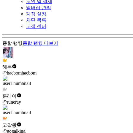
코인 및 결제
멤버십 관리
계정 설정
차단 목록
고객 센터
종합 랭킹
종합 랭킹
더보기
해봄
@haebomhaebom
룬레이
@runeray
고갈왕
@gogalking