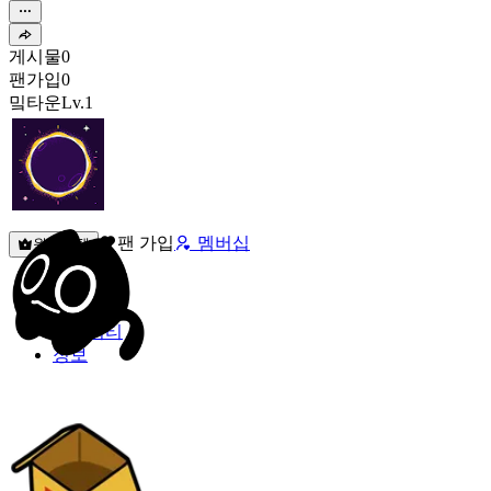
게시물
0
팬가입
0
밐타운
Lv.1
팬 가입
멤버십
원픽선택
밐타운
피드
커뮤니티
정보