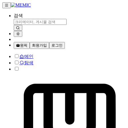
검색
원픽
회원가입
로그인
메인
탐색