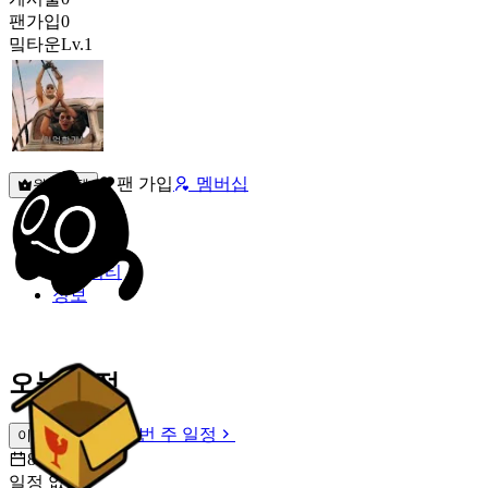
팬가입
0
밐타운
Lv.1
팬 가입
멤버십
원픽선택
밐타운
피드
커뮤니티
정보
오늘 일정
이번 주 일정
이번 주 일정
8월 7일 [금]
일정 없음