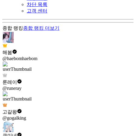
차단 목록
고객 센터
종합 랭킹
종합 랭킹
더보기
해봄
@haebomhaebom
룬레이
@runeray
고갈왕
@gogalking
쿠미네