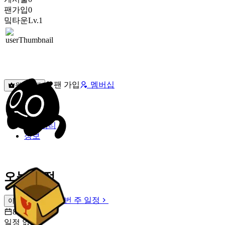
팬가입
0
밐타운
Lv.1
팬 가입
멤버십
원픽선택
밐타운
피드
커뮤니티
정보
오늘 일정
이번 주 일정
이번 주 일정
8월 7일 [금]
일정 없음