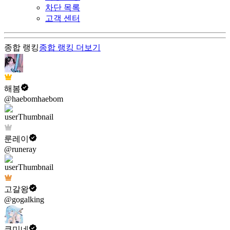
차단 목록
고객 센터
종합 랭킹
종합 랭킹
더보기
해봄
@haebomhaebom
룬레이
@runeray
고갈왕
@gogalking
쿠미네