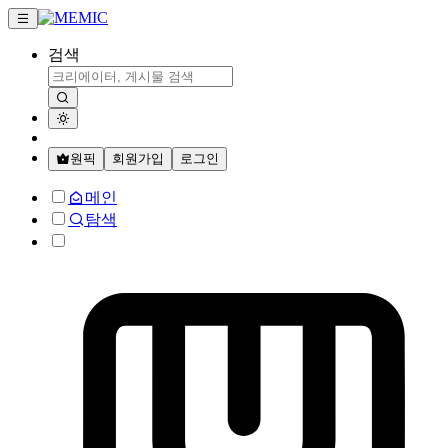
검색
원픽
회원가입
로그인
메인
탐색