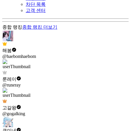
차단 목록
고객 센터
종합 랭킹
종합 랭킹
더보기
해봄
@haebomhaebom
룬레이
@runeray
고갈왕
@gogalking
쿠미네