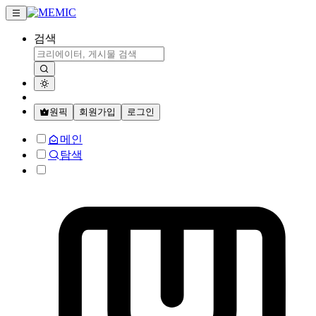
검색
원픽
회원가입
로그인
메인
탐색