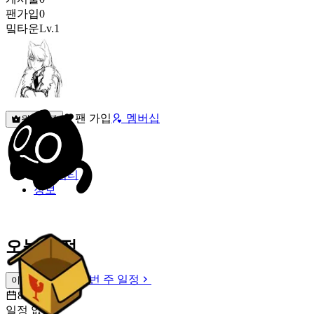
팬가입
0
밐타운
Lv.1
팬 가입
멤버십
원픽선택
밐타운
피드
커뮤니티
정보
오늘 일정
이번 주 일정
이번 주 일정
8월 8일 [토]
일정 없음