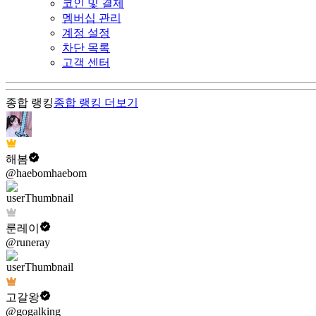
코인 및 결제
멤버십 관리
계정 설정
차단 목록
고객 센터
종합 랭킹
종합 랭킹
더보기
해봄
@haebomhaebom
룬레이
@runeray
고갈왕
@gogalking