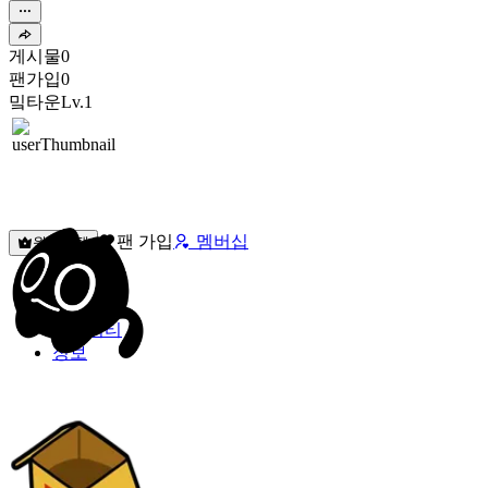
게시물
0
팬가입
0
밐타운
Lv.1
팬 가입
멤버십
원픽선택
밐타운
피드
커뮤니티
정보