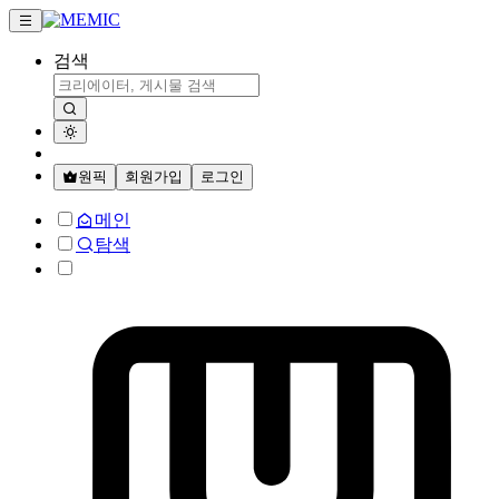
검색
원픽
회원가입
로그인
메인
탐색