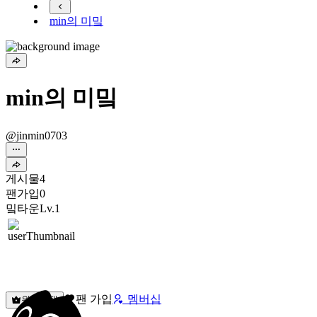
min의 미밐
min의 미밐
@jinmin0703
게시물
4
팬가입
0
밐타운
Lv.1
팬 가입
멤버십
원픽선택