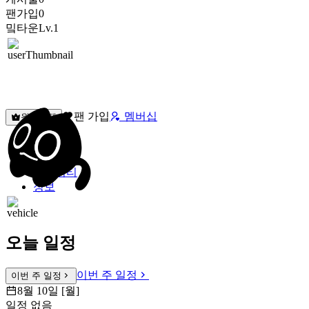
팬가입
0
밐타운
Lv.1
팬 가입
멤버십
원픽선택
밐타운
피드
커뮤니티
정보
오늘 일정
이번 주 일정
이번 주 일정
8월 10일 [월]
일정 없음