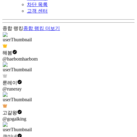
차단 목록
고객 센터
종합 랭킹
종합 랭킹
더보기
해봄
@haebomhaebom
룬레이
@runeray
고갈왕
@gogalking
쿠미네