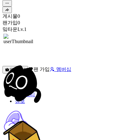
게시물
0
팬가입
0
밐타운
Lv.1
팬 가입
멤버십
원픽선택
밐타운
피드
커뮤니티
정보