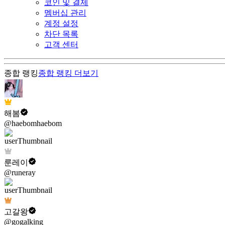
코인 및 결제
멤버십 관리
계정 설정
차단 목록
고객 센터
종합 랭킹
종합 랭킹
더보기
해봄
@haebomhaebom
룬레이
@runeray
고갈왕
@gogalking