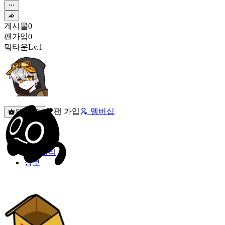
게시물
0
팬가입
0
밐타운
Lv.1
팬 가입
멤버십
원픽선택
밐타운
피드
커뮤니티
정보