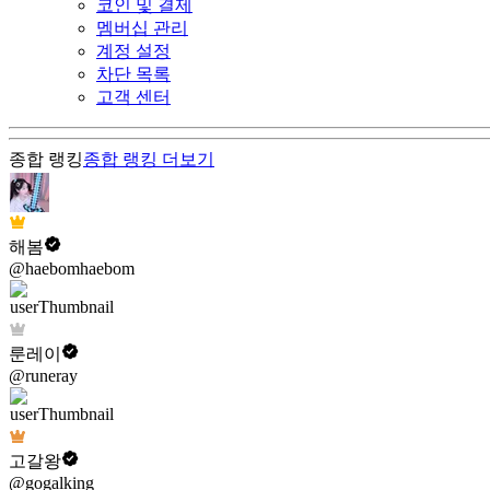
코인 및 결제
멤버십 관리
계정 설정
차단 목록
고객 센터
종합 랭킹
종합 랭킹
더보기
해봄
@haebomhaebom
룬레이
@runeray
고갈왕
@gogalking