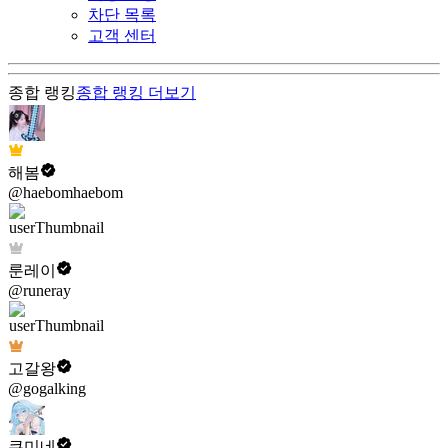
차단 목록
고객 센터
종합 랭킹
종합 랭킹
더보기
해봄
@haebomhaebom
룬레이
@runeray
고갈왕
@gogalking
쿠미네