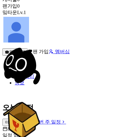
팬가입
0
밐타운
Lv.1
팬 가입
멤버십
원픽선택
밐타운
피드
커뮤니티
정보
오늘 일정
이번 주 일정
이번 주 일정
8월 7일 [금]
일정 없음