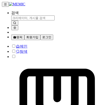
검색
원픽
회원가입
로그인
메인
탐색