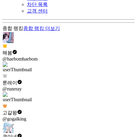
차단 목록
고객 센터
종합 랭킹
종합 랭킹
더보기
해봄
@haebomhaebom
룬레이
@runeray
고갈왕
@gogalking
쿠미네