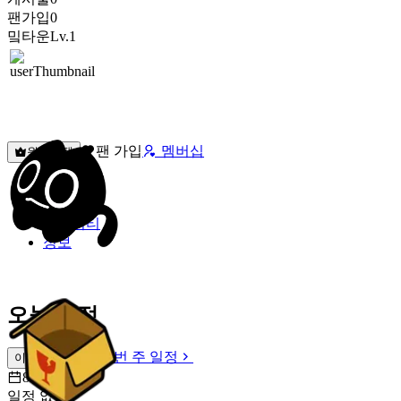
팬가입
0
밐타운
Lv.1
팬 가입
멤버십
원픽선택
밐타운
피드
커뮤니티
정보
오늘 일정
이번 주 일정
이번 주 일정
8월 8일 [토]
일정 없음