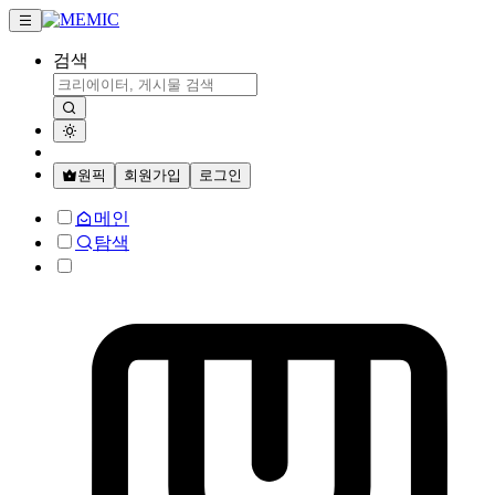
검색
원픽
회원가입
로그인
메인
탐색