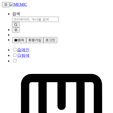
검색
원픽
회원가입
로그인
메인
탐색