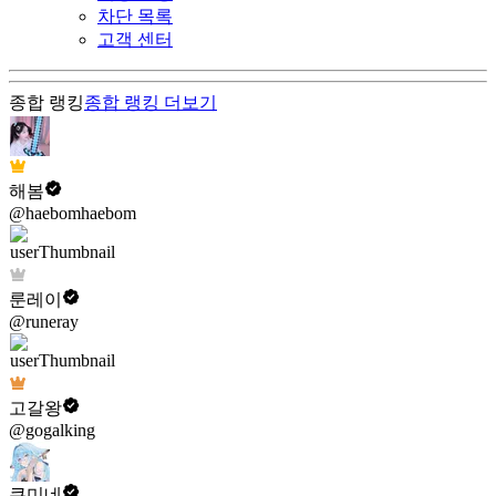
차단 목록
고객 센터
종합 랭킹
종합 랭킹
더보기
해봄
@haebomhaebom
룬레이
@runeray
고갈왕
@gogalking
쿠미네