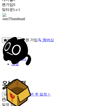
팬가입
0
밐타운
Lv.1
팬 가입
멤버십
원픽선택
밐타운
피드
커뮤니티
정보
오늘 일정
이번 주 일정
이번 주 일정
8월 6일 [목]
일정 없음