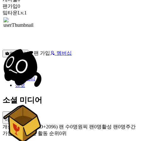
팬가입
0
밐타운
Lv.1
팬 가입
멤버십
원픽선택
밐타운
피드
커뮤니티
정보
소셜 미디어
미밐 공유
개설
2020.11.09 (D+2096)
팬 수
0명
원픽 팬
0명
활성 팬
0명
주간
가입 팬
0명
주간 활동 순위
0위