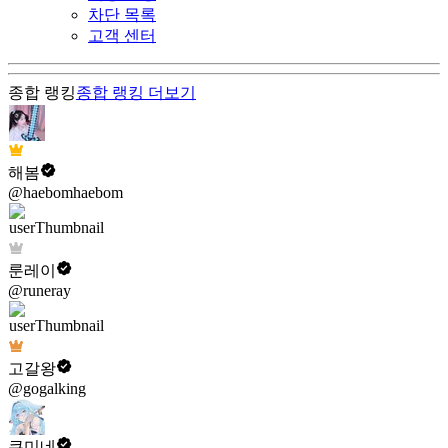
차단 목록
고객 센터
종합 랭킹
종합 랭킹
더보기
해봄
@haebomhaebom
룬레이
@runeray
고갈왕
@gogalking
쿠미네