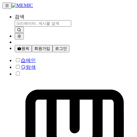
검색
원픽
회원가입
로그인
메인
탐색