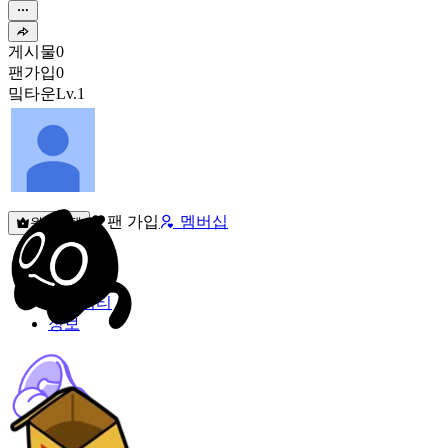
게시물
0
팬가입
0
밐타운
Lv.1
팬 가입
멤버십
원픽선택
밐타운
피드
커뮤니티
정보