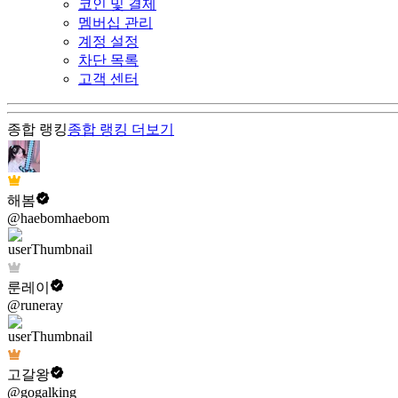
코인 및 결제
멤버십 관리
계정 설정
차단 목록
고객 센터
종합 랭킹
종합 랭킹
더보기
해봄
@haebomhaebom
룬레이
@runeray
고갈왕
@gogalking