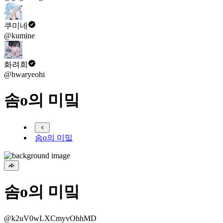
쿠미네
@kumine
화려희
@hwaryeohi
솜o의 미밐
솜o의 미밐
솜o의 미밐
@k2uV0wLXCmyvOhhMD