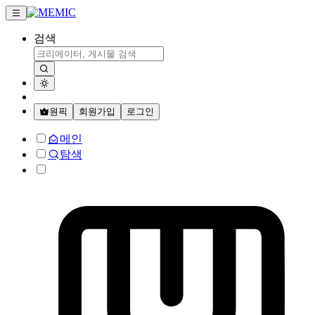
검색
원픽
회원가입
로그인
메인
탐색