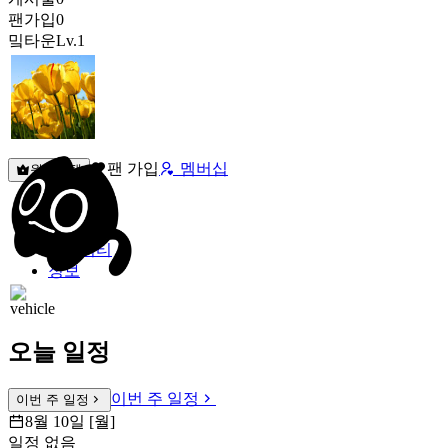
팬가입
0
밐타운
Lv.1
팬 가입
멤버십
원픽선택
밐타운
피드
커뮤니티
정보
오늘 일정
이번 주 일정
이번 주 일정
8월 10일 [월]
일정 없음