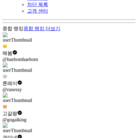
차단 목록
고객 센터
종합 랭킹
종합 랭킹
더보기
해봄
@haebomhaebom
룬레이
@runeray
고갈왕
@gogalking
쿠미네