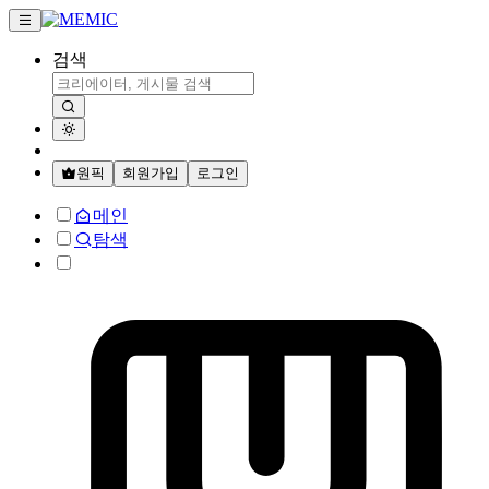
검색
원픽
회원가입
로그인
메인
탐색