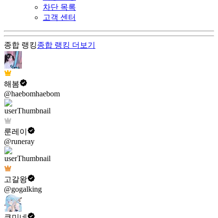
차단 목록
고객 센터
종합 랭킹
종합 랭킹
더보기
해봄
@haebomhaebom
룬레이
@runeray
고갈왕
@gogalking
쿠미네