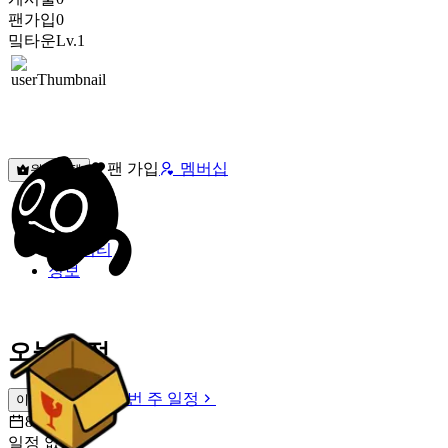
팬가입
0
밐타운
Lv.1
팬 가입
멤버십
원픽선택
밐타운
피드
커뮤니티
정보
오늘 일정
이번 주 일정
이번 주 일정
8월 9일 [일]
일정 없음