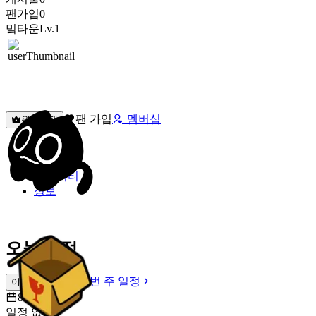
팬가입
0
밐타운
Lv.1
팬 가입
멤버십
원픽선택
밐타운
피드
커뮤니티
정보
오늘 일정
이번 주 일정
이번 주 일정
8월 9일 [일]
일정 없음