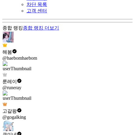
차단 목록
고객 센터
종합 랭킹
종합 랭킹
더보기
해봄
@haebomhaebom
룬레이
@runeray
고갈왕
@gogalking
쿠미네