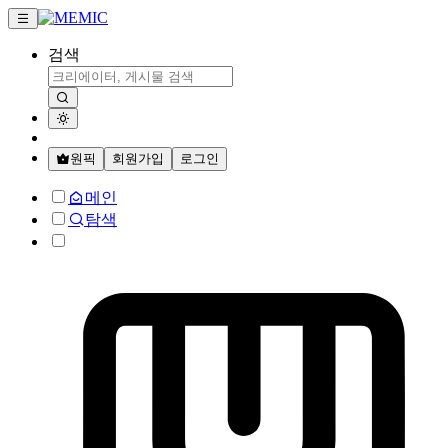
검색
원픽
회원가입
로그인
메인
탐색