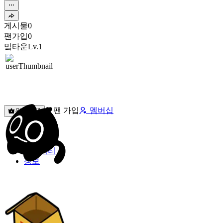
게시물
0
팬가입
0
밐타운
Lv.1
팬 가입
멤버십
원픽선택
밐타운
피드
커뮤니티
정보