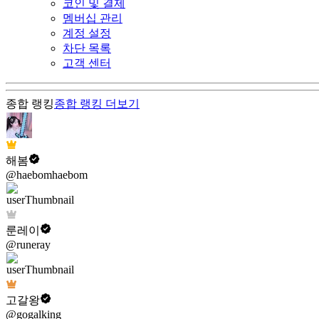
코인 및 결제
멤버십 관리
계정 설정
차단 목록
고객 센터
종합 랭킹
종합 랭킹
더보기
해봄
@haebomhaebom
룬레이
@runeray
고갈왕
@gogalking