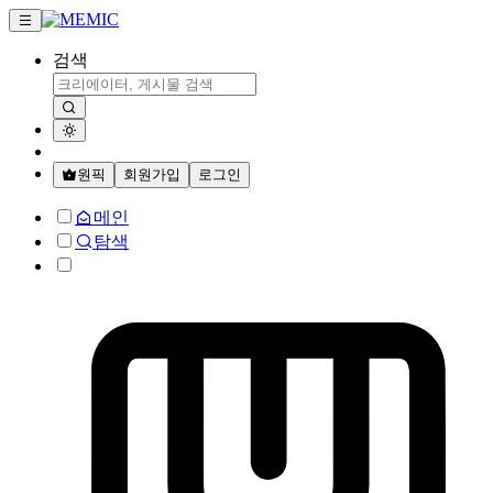
검색
원픽
회원가입
로그인
메인
탐색