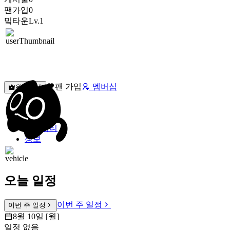
팬가입
0
밐타운
Lv.1
팬 가입
멤버십
원픽선택
밐타운
피드
커뮤니티
정보
오늘 일정
이번 주 일정
이번 주 일정
8월 10일 [월]
일정 없음