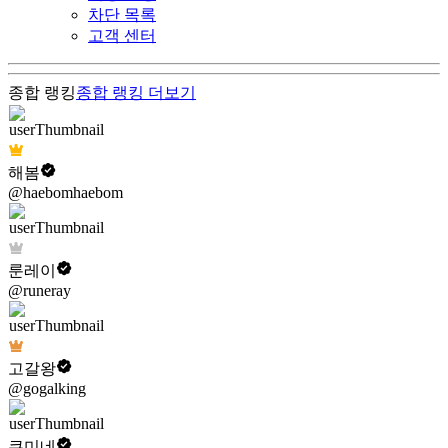
차단 목록
고객 센터
종합 랭킹
종합 랭킹
더보기
해봄
@haebomhaebom
룬레이
@runeray
고갈왕
@gogalking
쿠미네