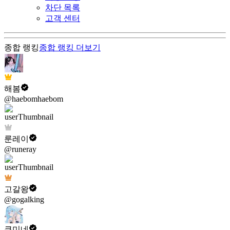
차단 목록
고객 센터
종합 랭킹
종합 랭킹
더보기
해봄
@haebomhaebom
룬레이
@runeray
고갈왕
@gogalking
쿠미네