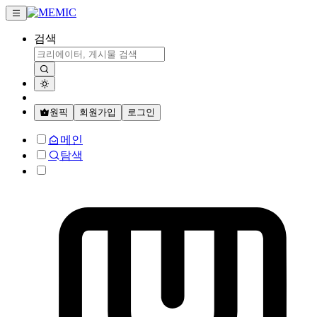
검색
원픽
회원가입
로그인
메인
탐색