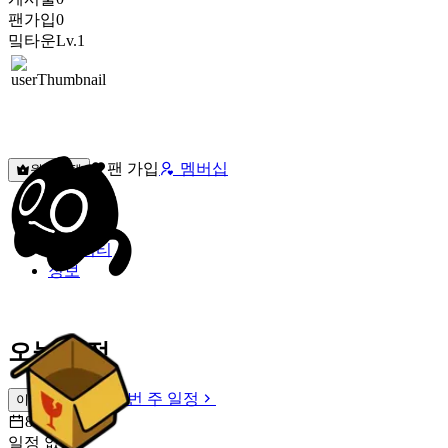
팬가입
0
밐타운
Lv.1
팬 가입
멤버십
원픽선택
밐타운
피드
커뮤니티
정보
오늘 일정
이번 주 일정
이번 주 일정
8월 8일 [토]
일정 없음