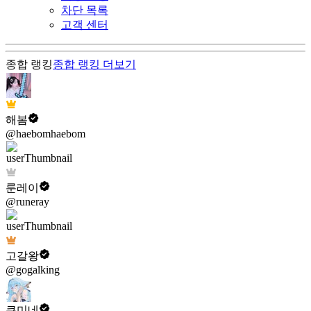
차단 목록
고객 센터
종합 랭킹
종합 랭킹
더보기
해봄
@haebomhaebom
룬레이
@runeray
고갈왕
@gogalking
쿠미네