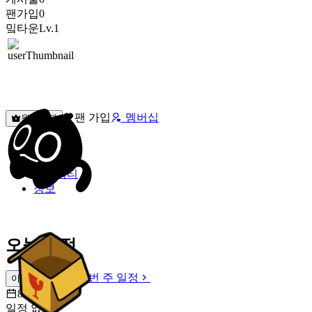
팬가입
0
밐타운
Lv.1
팬 가입
멤버십
원픽선택
밐타운
피드
커뮤니티
정보
오늘 일정
이번 주 일정
이번 주 일정
8월 8일 [토]
일정 없음