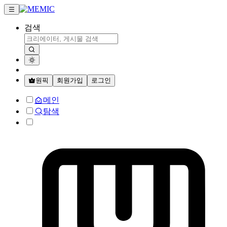
검색
원픽
회원가입
로그인
메인
탐색