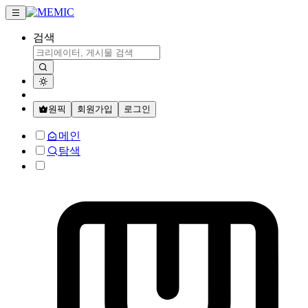
검색
원픽
회원가입
로그인
메인
탐색