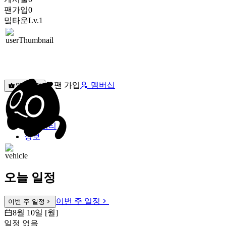
팬가입
0
밐타운
Lv.1
팬 가입
멤버십
원픽선택
밐타운
피드
커뮤니티
정보
오늘 일정
이번 주 일정
이번 주 일정
8월 10일 [월]
일정 없음