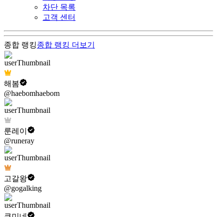
차단 목록
고객 센터
종합 랭킹
종합 랭킹
더보기
해봄
@haebomhaebom
룬레이
@runeray
고갈왕
@gogalking
쿠미네