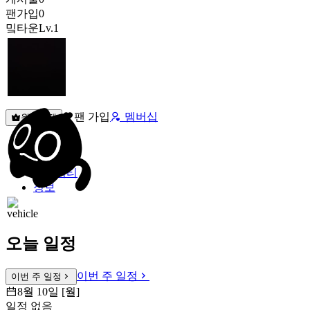
팬가입
0
밐타운
Lv.1
팬 가입
멤버십
원픽선택
밐타운
피드
커뮤니티
정보
오늘 일정
이번 주 일정
이번 주 일정
8월 10일 [월]
일정 없음