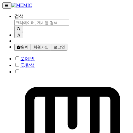
검색
원픽
회원가입
로그인
메인
탐색