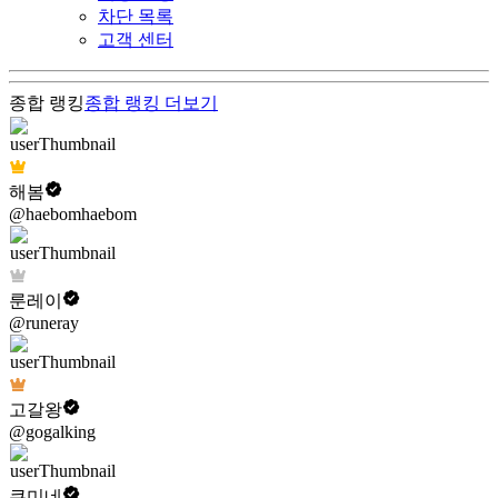
차단 목록
고객 센터
종합 랭킹
종합 랭킹
더보기
해봄
@haebomhaebom
룬레이
@runeray
고갈왕
@gogalking
쿠미네