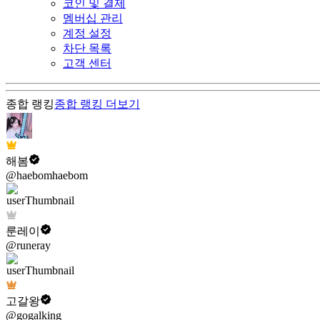
코인 및 결제
멤버십 관리
계정 설정
차단 목록
고객 센터
종합 랭킹
종합 랭킹
더보기
해봄
@haebomhaebom
룬레이
@runeray
고갈왕
@gogalking