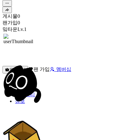
게시물
0
팬가입
0
밐타운
Lv.1
팬 가입
멤버십
원픽선택
밐타운
피드
커뮤니티
정보