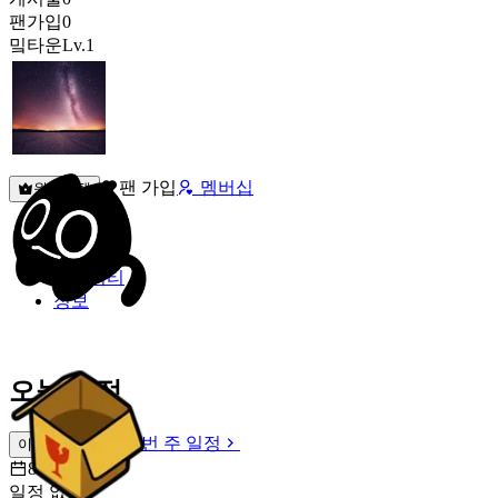
팬가입
0
밐타운
Lv.1
팬 가입
멤버십
원픽선택
밐타운
피드
커뮤니티
정보
오늘 일정
이번 주 일정
이번 주 일정
8월 9일 [일]
일정 없음