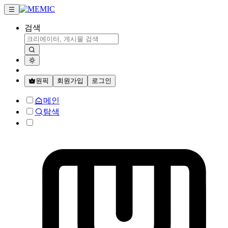
검색
원픽
회원가입
로그인
메인
탐색