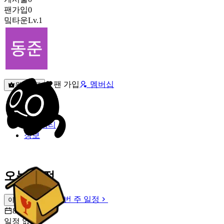
팬가입
0
밐타운
Lv.1
팬 가입
멤버십
원픽선택
밐타운
피드
커뮤니티
정보
오늘 일정
이번 주 일정
이번 주 일정
8월 7일 [금]
일정 없음