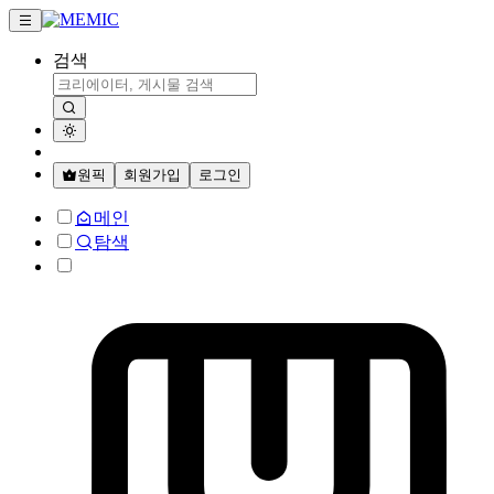
검색
원픽
회원가입
로그인
메인
탐색