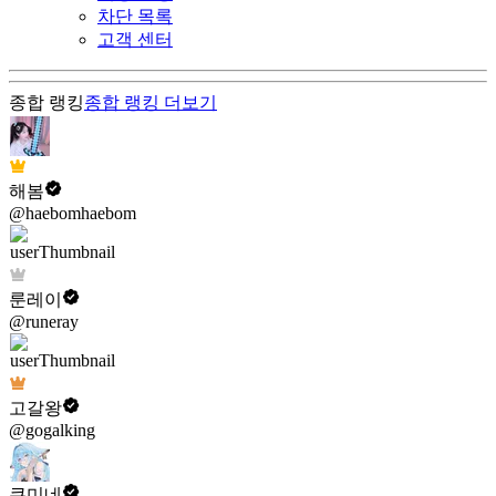
차단 목록
고객 센터
종합 랭킹
종합 랭킹
더보기
해봄
@haebomhaebom
룬레이
@runeray
고갈왕
@gogalking
쿠미네