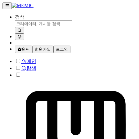
검색
원픽
회원가입
로그인
메인
탐색