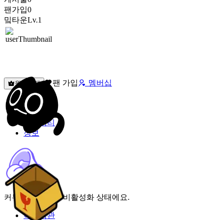
팬가입
0
밐타운
Lv.1
팬 가입
멤버십
원픽선택
밐타운
피드
커뮤니티
정보
커뮤니티 기능이 비활성화 상태에요.
이용약관