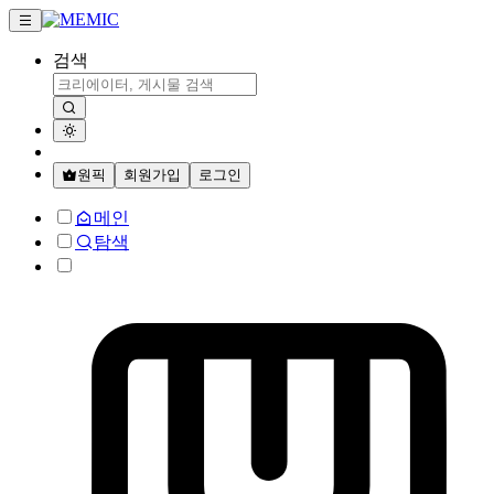
검색
원픽
회원가입
로그인
메인
탐색