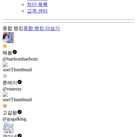
차단 목록
고객 센터
종합 랭킹
종합 랭킹
더보기
해봄
@haebomhaebom
룬레이
@runeray
고갈왕
@gogalking
쿠미네