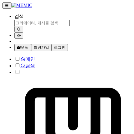
검색
원픽
회원가입
로그인
메인
탐색