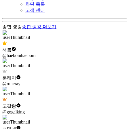
차단 목록
고객 센터
종합 랭킹
종합 랭킹
더보기
해봄
@haebomhaebom
룬레이
@runeray
고갈왕
@gogalking
쿠미네