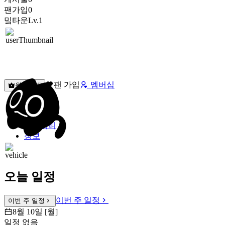
팬가입
0
밐타운
Lv.1
팬 가입
멤버십
원픽선택
밐타운
피드
커뮤니티
정보
오늘 일정
이번 주 일정
이번 주 일정
8월 10일 [월]
일정 없음