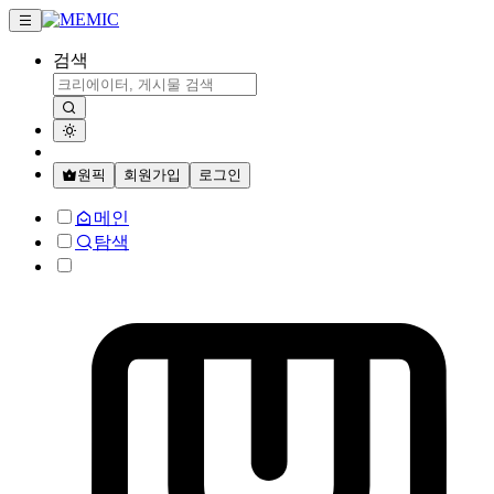
검색
원픽
회원가입
로그인
메인
탐색