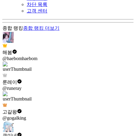
차단 목록
고객 센터
종합 랭킹
종합 랭킹
더보기
해봄
@haebomhaebom
룬레이
@runeray
고갈왕
@gogalking
쿠미네