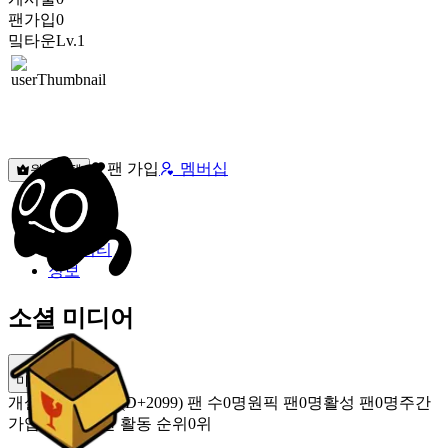
팬가입
0
밐타운
Lv.1
팬 가입
멤버십
원픽선택
밐타운
피드
커뮤니티
정보
소셜 미디어
미밐 공유
개설
2020.11.09 (D+2099)
팬 수
0명
원픽 팬
0명
활성 팬
0명
주간
가입 팬
0명
주간 활동 순위
0위