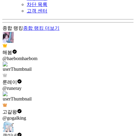
차단 목록
고객 센터
종합 랭킹
종합 랭킹
더보기
해봄
@haebomhaebom
룬레이
@runeray
고갈왕
@gogalking
쿠미네