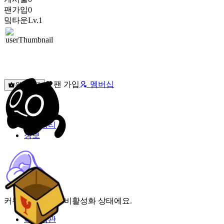
팬가입
0
밐타운
Lv.1
팬 가입
멤버십
원픽선택
밐타운
피드
커뮤니티
정보
커뮤니티 기능이 비활성화 상태에요.
이용약관