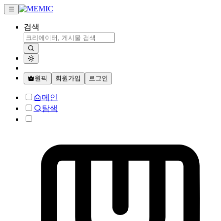
검색
원픽
회원가입
로그인
메인
탐색