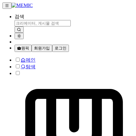
검색
원픽
회원가입
로그인
메인
탐색