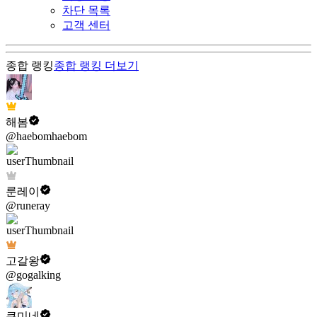
차단 목록
고객 센터
종합 랭킹
종합 랭킹
더보기
해봄
@haebomhaebom
룬레이
@runeray
고갈왕
@gogalking
쿠미네