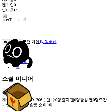
팬가입
0
밐타운
Lv.1
팬 가입
멤버십
원픽선택
밐타운
피드
커뮤니티
정보
소셜 미디어
미밐 공유
개설
2020.12.17 (D+2061)
팬 수
0명
원픽 팬
0명
활성 팬
0명
주간
가입 팬
0명
주간 활동 순위
0위