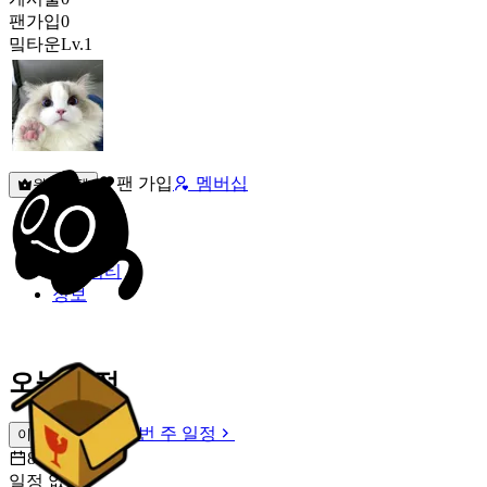
팬가입
0
밐타운
Lv.1
팬 가입
멤버십
원픽선택
밐타운
피드
커뮤니티
정보
오늘 일정
이번 주 일정
이번 주 일정
8월 7일 [금]
일정 없음