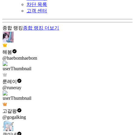
차단 목록
고객 센터
종합 랭킹
종합 랭킹
더보기
해봄
@haebomhaebom
룬레이
@runeray
고갈왕
@gogalking
쿠미네