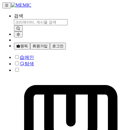
검색
원픽
회원가입
로그인
메인
탐색