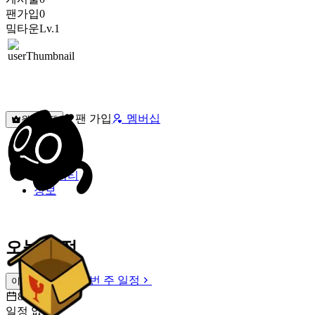
팬가입
0
밐타운
Lv.1
팬 가입
멤버십
원픽선택
밐타운
피드
커뮤니티
정보
오늘 일정
이번 주 일정
이번 주 일정
8월 7일 [금]
일정 없음