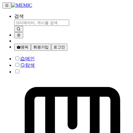
검색
원픽
회원가입
로그인
메인
탐색