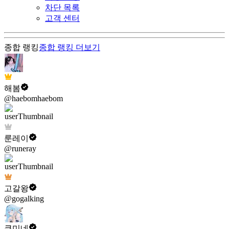
차단 목록
고객 센터
종합 랭킹
종합 랭킹
더보기
해봄
@haebomhaebom
룬레이
@runeray
고갈왕
@gogalking
쿠미네