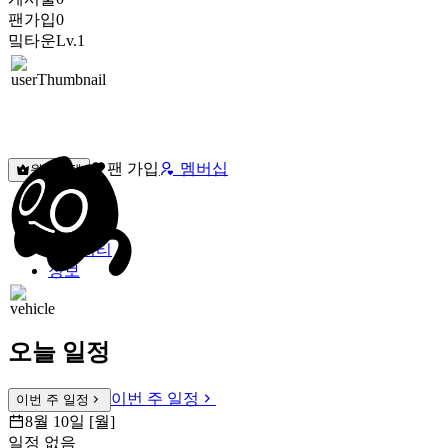
팬가입
0
밐타운
Lv.1
팬 가입
멤버십
원픽선택
밐타운
피드
커뮤니티
정보
오늘 일정
이번 주 일정
이번 주 일정
8월 10일 [월]
일정 없음