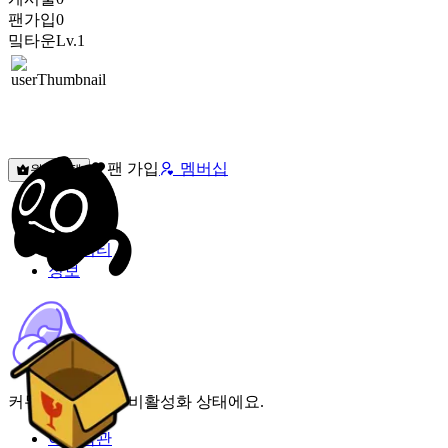
팬가입
0
밐타운
Lv.1
팬 가입
멤버십
원픽선택
밐타운
피드
커뮤니티
정보
커뮤니티 기능이 비활성화 상태에요.
이용약관