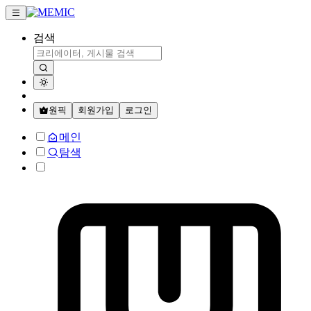
검색
원픽
회원가입
로그인
메인
탐색