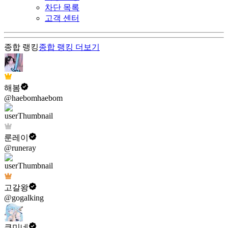
차단 목록
고객 센터
종합 랭킹
종합 랭킹
더보기
해봄
@haebomhaebom
룬레이
@runeray
고갈왕
@gogalking
쿠미네