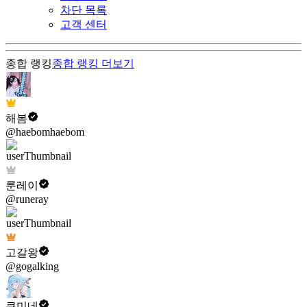
차단 목록
고객 센터
종합 랭킹
종합 랭킹
더보기
해봄
@haebomhaebom
룬레이
@runeray
고갈왕
@gogalking
쿠미네