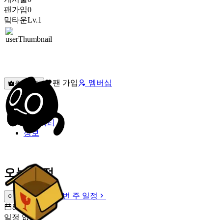
팬가입
0
밐타운
Lv.1
팬 가입
멤버십
원픽선택
밐타운
피드
커뮤니티
정보
오늘 일정
이번 주 일정
이번 주 일정
8월 7일 [금]
일정 없음