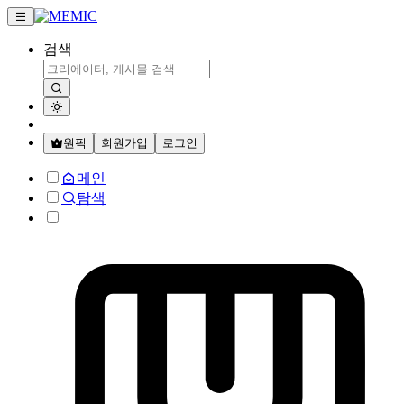
검색
원픽
회원가입
로그인
메인
탐색